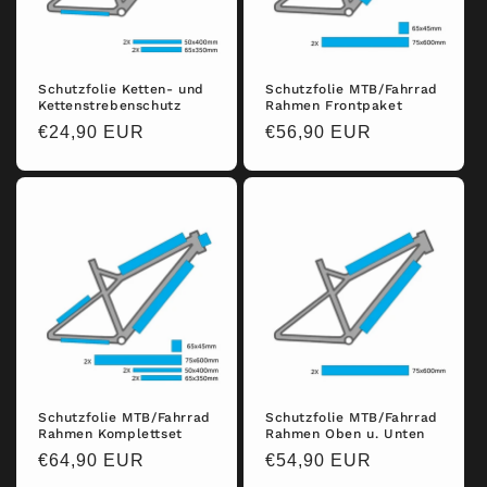
i
e
:
Schutzfolie Ketten- und
Schutzfolie MTB/Fahrrad
Kettenstrebenschutz
Rahmen Frontpaket
Normaler
€24,90 EUR
Normaler
€56,90 EUR
Preis
Preis
Schutzfolie MTB/Fahrrad
Schutzfolie MTB/Fahrrad
Rahmen Komplettset
Rahmen Oben u. Unten
Normaler
€64,90 EUR
Normaler
€54,90 EUR
Preis
Preis