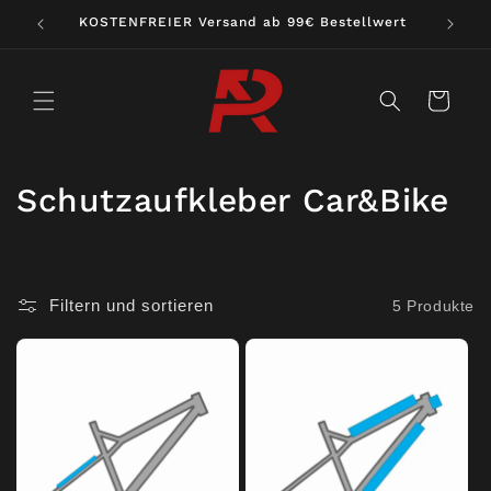
Direkt
KOSTENFREIER Versand ab 99€ Bestellwert
zum
Inhalt
Warenkorb
K
Schutzaufkleber Car&Bike
a
t
Filtern und sortieren
5 Produkte
e
g
o
r