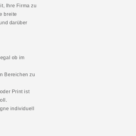
t, Ihre Firma zu
 breite
 und darüber
 egal ob im
en Bereichen zu
der Print ist
ll.
ne individuell