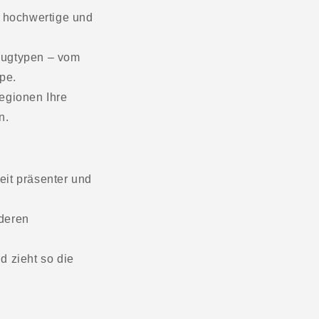
 hochwertige und
eugtypen – vom
pe.
egionen Ihre
n.
keit präsenter und
nderen
 zieht so die