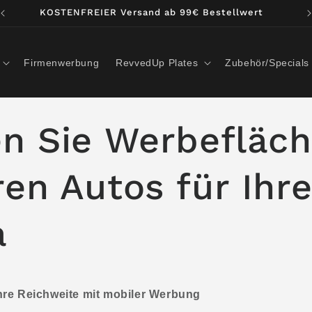
Made in Austria ❤️🤍❤️
Firmenwerbung
RevvedUp Plates
Zubehör/Specials
n Sie Werbefläch
en Autos für Ihr
a
hre Reichweite mit mobiler Werbung