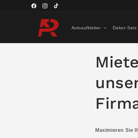
Direkt
zum
Facebook
Instagram
TikTok
Inhalt
Autoaufkleber
Dekor-Sets
Miete
unser
Firm
Maximieren Sie I