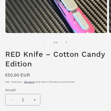
Medien
M
1
2
in
i
von
1
/
4
Modal
M
öffnen
ö
RED Knife – Cotton Candy
Edition
Normaler
€50,00 EUR
Preis
Inkl. Steuern.
Versand
wird beim Checkout berechnet
Anzahl
Anzahl
Verringere
Erhöhe
die
die