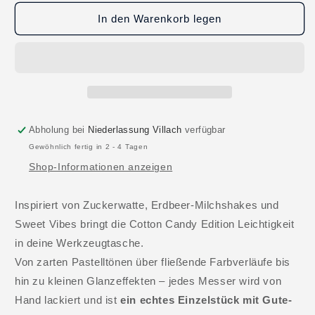
Menge
Menge
für
für
In den Warenkorb legen
RED
RED
Knife
Knife
–
–
Cotton
Cotton
Candy
Candy
Edition
Edition
Abholung bei
Niederlassung Villach
verfügbar
Gewöhnlich fertig in 2 - 4 Tagen
Shop-Informationen anzeigen
Inspiriert von Zuckerwatte, Erdbeer-Milchshakes und
Sweet Vibes bringt die Cotton Candy Edition Leichtigkeit
in deine Werkzeugtasche.
Von zarten Pastelltönen über fließende Farbverläufe bis
hin zu kleinen Glanzeffekten – jedes Messer wird von
Hand lackiert und ist
ein echtes Einzelstück mit Gute-