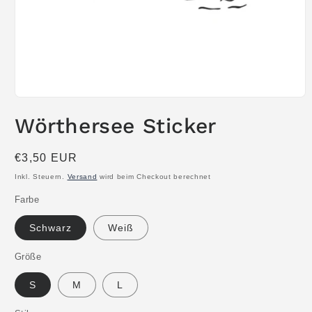
Medien
1
Wörthersee Sticker
in
Modal
öffnen
Normaler
€3,50 EUR
Preis
Inkl. Steuern.
Versand
wird beim Checkout berechnet
Farbe
Schwarz
Weiß
Größe
S
M
L