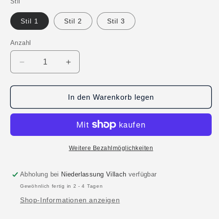
Stil
Stil 1
Stil 2
Stil 3
Anzahl
Anzahl
Verringere
Erhöhe
die
die
Menge
Menge
für
für
In den Warenkorb legen
Wörthersee
Wörthersee
Sticker
Sticker
Weitere Bezahlmöglichkeiten
Abholung bei
Niederlassung Villach
verfügbar
Gewöhnlich fertig in 2 - 4 Tagen
Shop-Informationen anzeigen