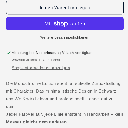
Menge
Menge
für
für
In den Warenkorb legen
RED
RED
Knife
Knife
–
–
Monochrome
Monochrome
Edition
Edition
Weitere Bezahlmöglichkeiten
Abholung bei
Niederlassung Villach
verfügbar
Gewöhnlich fertig in 2 - 4 Tagen
Shop-Informationen anzeigen
Die Monochrome Edition steht für stilvolle Zurückhaltung
mit Charakter. Das minimalistische Design in Schwarz
und Weiß wirkt clean und professionell – ohne laut zu
sein.
Jeder Farbverlauf, jede Linie entsteht in Handarbeit –
kein
Messer gleicht dem anderen
.