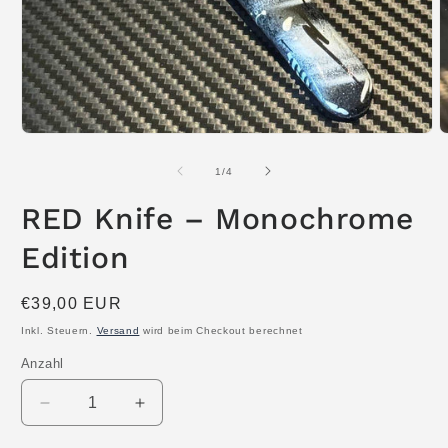
Medien
M
1
2
in
i
von
1
/
4
Modal
M
öffnen
ö
RED Knife – Monochrome
Edition
Normaler
€39,00 EUR
Preis
Inkl. Steuern.
Versand
wird beim Checkout berechnet
Anzahl
Anzahl
Verringere
Erhöhe
die
die